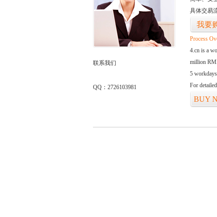
具体交易
我要
Process Ov
4.cn is a w
million RMB
联系我们
5 workdays
For detaile
QQ：2726103981
BUY 