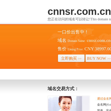
cnnsr.com.cn
您正在访问的域名可以转让!This domain name i
一口价出售中！
域名
cnnsr.com.cn
Domain Name:
售价
CNY 38997.0
Listing Price:
立即购买
BUY NOW
>>
>>
域名交易方式：
通过金名网(
金名网(4
简单、安