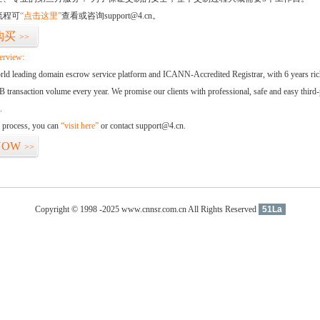
流程可
“点击这里”
查看或咨询support@4.cn。
购买
>>
erview:
orld leading domain escrow service platform and ICANN-Accredited Registrar, with 6 years ri
 transaction volume every year. We promise our clients with professional, safe and easy third-
.
d process, you can
“visit here”
or contact support@4.cn.
NOW
>>
Copyright © 1998 -2025 www.cnnsr.com.cn All Rights Reserved
51La